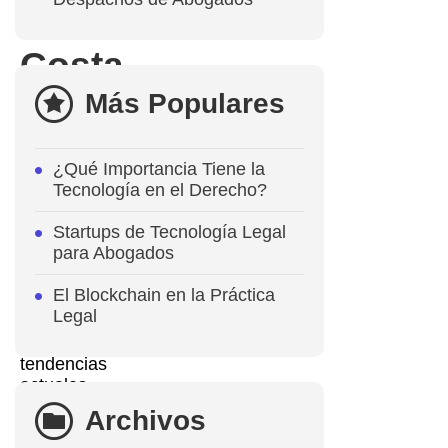
en
Costa
Rica
Más Populares
Noviembre
¿Qué Importancia Tiene la
28,
2023
Tecnología en el Derecho?
170
Startups de Tecnología Legal
para Abogados
El Blockchain en la Práctica
Legal
Las
tendencias
actuales
en
Archivos
el