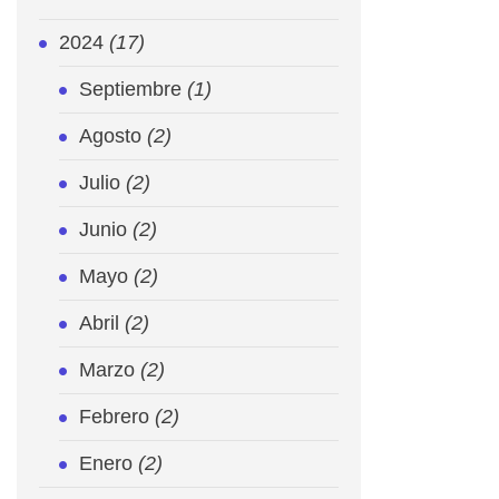
ejercicio
legal
2024
(17)
en
Costa
Septiembre
(1)
Rica
están
Agosto
(2)
marcando
un
Julio
(2)
cambio
significativo
Junio
(2)
en
la
Mayo
(2)
forma
en
Abril
(2)
que
los
Marzo
(2)
abogados
operan
Febrero
(2)
y
prestan
Enero
(2)
sus
servicios.