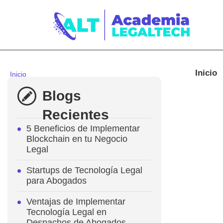
Inicio
Inicio
>
Blog
Blogs
Tendencias
Recientes
Actuales
5 Beneficios de Implementar
Blockchain en tu Negocio
en
Legal
el
Startups de Tecnología Legal
para Abogados
Ejercicio
Ventajas de Implementar
Legal
Tecnología Legal en
Despachos de Abogados