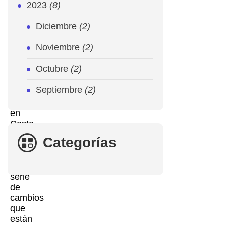
2023
(8)
Con
la
Diciembre
(2)
globalización
y
Noviembre
(2)
la
evolución
Octubre
(2)
tecnológica,
el
Septiembre
(2)
campo
legal
en
Costa
Rica
Categorías
está
experimentando
una
serie
de
cambios
que
están